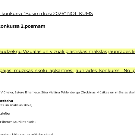
s konkursa "Būsim droši 2026" NOLIKUMS
 konkursa 2.posmam
dzēkņu Vizuālās un vizuāli plastiskās mākslas jaunrades ko
pājas mūzikas skolu apkārtnes jaunrades konkurss "No
ja Vičivska, Estere Biteniece, Šēra Viviāna Teklenberga (Grobiņas Mūzikas un mākslas skol
pecbalva
kas un mākslas skola)
zinība
(Piltenes Mūzikas skola)
robiņas Mūzikas un mākslas skola)