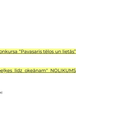
nkursa “Pavasaris tēlos un lietās”
 peļķes līdz okeānam" NOLIKUMS
a)