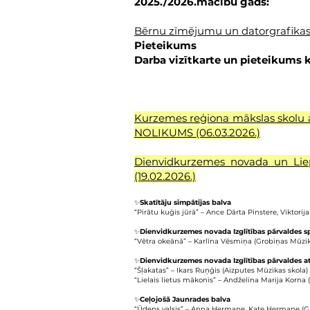
2025./2026.mācību gads:
Bērnu zīmējumu un datorgrafika
Pieteikums
Darba vizītkarte un pieteikums
Kurzemes reģiona mākslas skolu au
NOLIKUMS (06.03.2026.)
Dienvidkurzemes novada un Lie
(19.02.2026.)
✨
Skatītāju simpātijas balva
“Pirātu kuģis jūrā” – Ance Dārta Pinstere, Viktori
✨
Dienvidkurzemes novada Izglītības pārvaldes s
“Vētra okeānā” – Karlīna Vēsmiņa (Grobiņas Mūzi
✨
Dienvidkurzemes novada Izglītības pārvaldes at
“Šļakatas” – Ikars Ruņģis (Aizputes Mūzikas skola)
“Lielais lietus mākonis” – Andželina Marija Korna 
✨
Ceļojošā Jaunrades balva
“Ūdens valsis” – Anna Hermane, Kate Hermane (G