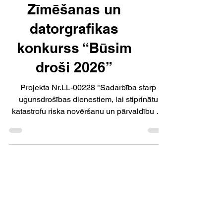
Zīmēšanas un
datorgrafikas
konkurss “Būsim
droši 2026”
Projekta Nr.LL-00228 "Sadarbība starp
ugunsdrošības dienestiem, lai stiprinātu
katastrofu riska novēršanu un pārvaldību uz
Latvijas un Lietuvas robežas, CAFIGS"
ietvaros Grobiņas Mūzikas un mākslas skola,
Grobiņas Skolēnu interešu centrs un biedrība
“Radošā kopiena” rīko zīmēšanas un
datorgrafikas konkursu “Būsim droši 2026”.
Konkurss tiek organizēts, lai izglītības
iestādēs veicinātu civilās aizsardzības