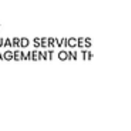
profilaksi, izplatītu zināšanas par civilās
drošības jautājumiem un gat