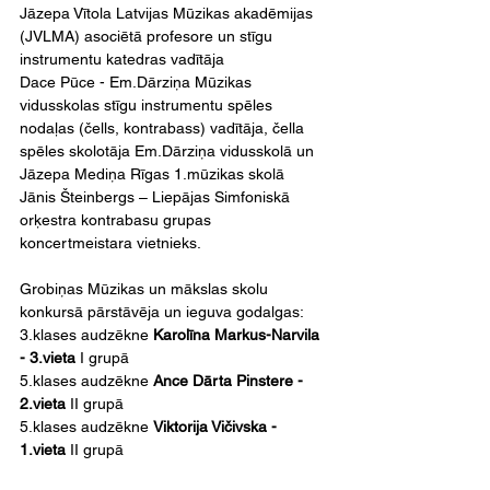
Jāzepa Vītola Latvijas Mūzikas akadēmijas 
(JVLMA) asociētā profesore un stīgu 
instrumentu katedras vadītāja
Dace Pūce - Em.Dārziņa Mūzikas 
vidusskolas stīgu instrumentu spēles 
nodaļas (čells, kontrabass) vadītāja, čella 
spēles skolotāja Em.Dārziņa vidusskolā un 
Jāzepa Mediņa Rīgas 1.mūzikas skolā
Jānis Šteinbergs – Liepājas Simfoniskā 
orķestra kontrabasu grupas 
koncertmeistara vietnieks.
Grobiņas Mūzikas un mākslas skolu 
konkursā pārstāvēja un ieguva godalgas:
3.klases audzēkne 
Karolīna Markus-Narvila 
- 3.vieta
 I grupā
5.klases audzēkne 
Ance Dārta Pinstere - 
2.vieta
 II grupā
5.klases audzēkne 
Viktorija Vičivska - 
1.vieta
 II grupā