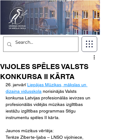
VIJOLES SPĒLES VALSTS
KONKURSA II KĀRTA
26. janvārī 
Liepājas Mūzikas, mākslas un 
dizaina vidusskola
 norisinājās Valsts 
konkursa Latvijas profesionālās ievirzes un 
profesionālās vidējās mūzikas izglītības 
iestāžu izglītības programmas Stīgu 
instrumentu spēles II kārta.
Jaunos mūziķus vērtēja:
Terēze Zīberte-Ijaba – LNSO vijolniece, 