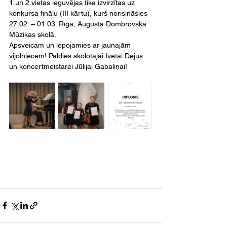
1.un 2.vietas ieguvējas tika izvirzītas uz 
konkursa finālu (III kārtu), kurš norisināsies 
27.02. – 01.03. Rīgā, Augusta Dombrovska 
Mūzikas skolā.
Apsveicam un lepojamies ar jaunajām 
vijolniecēm! Paldies skolotājai Ivetai Dejus 
un koncertmeistarei Jūlijai Gabaliņai!