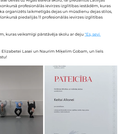
se devās uz Rīgas Baleta skolu, lai piedalītos Latvijas 
onkursā profesionālās ievirzes izglītības iestādēm, kuras 
ika organizēts laikmetīgās dejas un mūsdienu dejas stilos, 
nkursā piedalījās 11 profesionālās ievirzes izglītības 
m, kuras veiksmīgi pārstāvēja skolu ar deju 
"Es, sevi 
i Elizabetei Lasei un Naurim Miķelim Gobam, un liels 
stu!