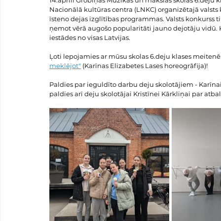
14.aprīlī Grobiņas Mūzikas un mākslas skolas 6.deju kla
Nacionālā kultūras centra (LNKC) organizētajā valsts k
īsteno dejas izglītības programmas. Valsts konkurss t
ņemot vērā augošo popularitāti jauno dejotāju vidū. Ko
iestādes no visas Latvijas.
Ļoti lepojamies ar mūsu skolas 6.deju klases meitenē
meklējot"
 (Karīnas Elizabetes Lases horeogrāfija)!
Paldies par ieguldīto darbu deju skolotājiem - Karīna
paldies arī deju skolotājai Kristīnei Kārkliņai par atbal