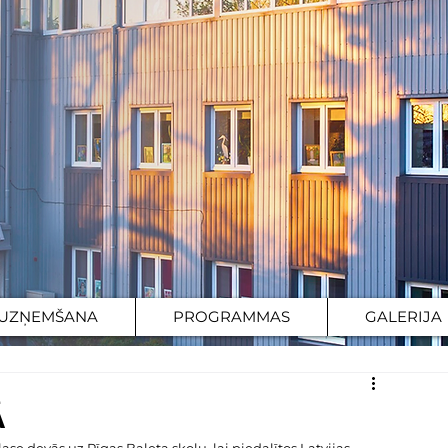
UZŅEMŠANA
PROGRAMMAS
GALERIJA
Ā