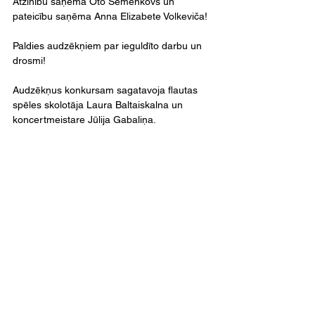
Atzinību saņēma Oto Semenkovs un 
pateicību saņēma Anna Elizabete Volkeviča!
Paldies audzēkņiem par ieguldīto darbu un 
drosmi!
Audzēkņus konkursam sagatavoja flautas 
spēles skolotāja Laura Baltaiskalna un 
koncertmeistare Jūlija Gabaliņa.