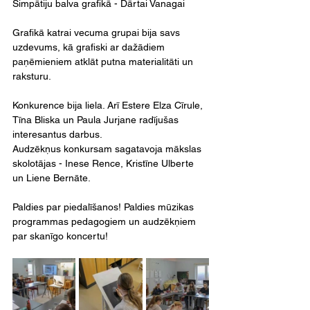
Simpātiju balva grafikā - Dārtai Vanagai
Grafikā katrai vecuma grupai bija savs 
uzdevums, kā grafiski ar dažādiem 
paņēmieniem atklāt putna materialitāti un 
raksturu.
Konkurence bija liela. Arī Estere Elza Cīrule, 
Tīna Bliska un Paula Jurjane radījušas 
interesantus darbus. 
Audzēkņus konkursam sagatavoja mākslas 
skolotājas - Inese Rence, Kristīne Ulberte 
un Liene Bernāte. 
Paldies par piedalīšanos! Paldies mūzikas 
programmas pedagogiem un audzēkņiem 
par skanīgo koncertu!