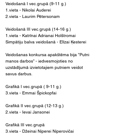
Veidošanā I vec.grupā (9-11 g.) 
1.vieta - Nikolai Auderei
2.vieta - Laurim Pētersonam
Veidošanā III vec.grupā (14-16 g.) 
1.vieta - Katrīnai Adrianai Holštromai
Simpātiju balva veidošanā - Elīzai Ķesterei
Veidošanas konkursa apakštēma bija ”Putni 
manos darbos” - iedvesmojoties no 
uzstādījumā izvietotajiem putniem veidot 
savus darbus.
Grafikā I vec.grupā ( 9-11 g.) 
3.vieta - Emmai Špickopfai
Grafikā II vec.grupā (12-13 g.) 
2.vieta - Ievai Jansonei
Grafikā III vec.grupā
3.vieta - Džeinai Niperei Niperovičai