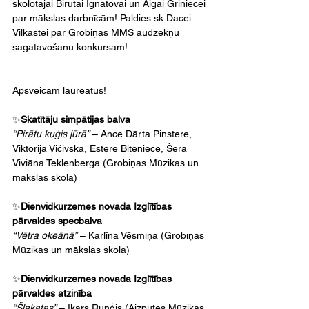
skolotājai Birutai Ignatovai un Aigai Griniecei 
par mākslas darbnīcām! Paldies sk.Dacei 
Vilkastei par Grobiņas MMS audzēkņu 
sagatavošanu konkursam!
Apsveicam laureātus!
✨
Skatītāju simpātijas balva
“Pirātu kuģis jūrā”
 – Ance Dārta Pinstere, 
Viktorija Vičivska, Estere Biteniece, Šēra 
Viviāna Teklenberga (Grobiņas Mūzikas un 
mākslas skola)
✨
Dienvidkurzemes novada Izglītības 
pārvaldes specbalva
“Vētra okeānā”
 – Karlīna Vēsmiņa (Grobiņas 
Mūzikas un mākslas skola)
✨
Dienvidkurzemes novada Izglītības 
pārvaldes atzinība
“Šļakatas”
 – Ikars Ruņģis (Aizputes Mūzikas 