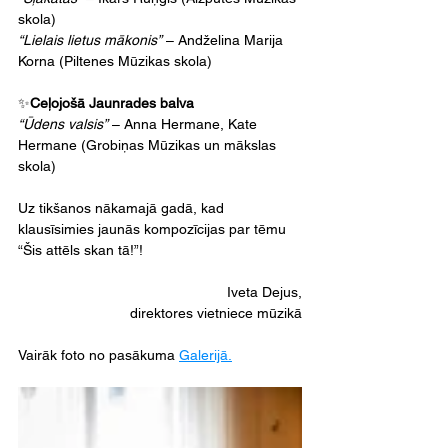
skola)
“Lielais lietus mākonis”
 – Andželina Marija 
Korna (Piltenes Mūzikas skola)
✨
Ceļojošā Jaunrades balva
“Ūdens valsis”
 – Anna Hermane, Kate 
Hermane (Grobiņas Mūzikas un mākslas 
skola)
Uz tikšanos nākamajā gadā, kad 
klausīsimies jaunās kompozīcijas par tēmu 
“Šis attēls skan tā!”!
Iveta Dejus,
direktores vietniece mūzikā
Vairāk foto no pasākuma 
Galerijā.