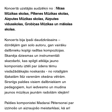
Koncertā uzstājās audzēkņi no : 
Nīcas 
Mūzikas skolas, Piltenes Mūzikas skolas, 
Aizputes Mūzikas skolas, Aizputes 
vidusskolas, Grobiņas Mūzikas un mākslas 
skolas.
Koncerts bija īpaši daudzkrāsains – 
dzirdējām gan solo autoru, gan vairāku 
dalībnieku kopīgi radītas kompozīcijas. 
Skanēja dziesmas un instrumentāli 
skaņdarbi, kas spilgti atklāja jauno 
komponistu iztēli par ūdens tēmu 
visdažādākajās noskaņās - no rotaļīgām 
šļakatām līdz varenām okeāna vētrām. 
Sirsnīgs paldies visiem dalībniekiem un 
pedagogiem, kuri iedvesmo un mudina 
jaunos mūziķus jaunām radošām idejām!
Paldies komponistei Madarai Pētersonei par 
izzinošo un aizraujošo meistarklasi, kā arī 