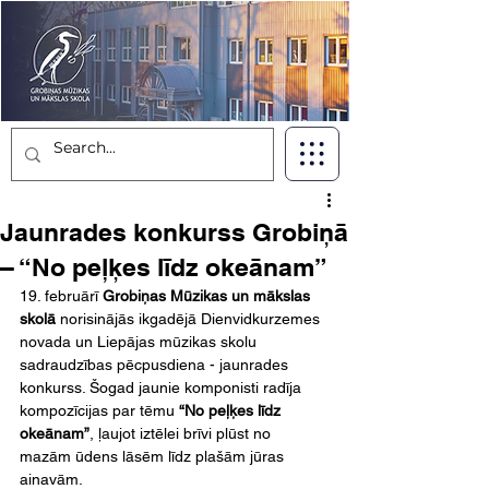
Jaunrades konkurss Grobiņā
– “No peļķes līdz okeānam”
19. februārī 
Grobiņas Mūzikas un mākslas 
skolā
 norisinājās ikgadējā Dienvidkurzemes 
novada un Liepājas mūzikas skolu 
sadraudzības pēcpusdiena - jaunrades 
konkurss. Šogad jaunie komponisti radīja 
kompozīcijas par tēmu 
“No peļķes līdz 
okeānam”
, ļaujot iztēlei brīvi plūst no 
mazām ūdens lāsēm līdz plašām jūras 
ainavām.