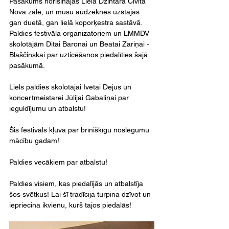
Pasākums norisinājās Lielā Dzintara Civita 
Nova zālē, un mūsu audzēknes uzstājās 
gan duetā, gan lielā koporķestra sastāvā. 
Paldies festivāla organizatoriem un LMMDV 
skolotājām Ditai Baronai un Beatai Zariņai - 
Blaščinskai par uzticēšanos piedalīties šajā 
pasākumā.
Liels paldies skolotājai Ivetai Dejus un 
koncertmeistarei Jūlijai Gabaliņai par 
ieguldījumu un atbalstu!
Šis festivāls kļuva par brīnišķīgu noslēgumu 
mācību gadam!
Paldies vecākiem par atbalstu!
Paldies visiem, kas piedalījās un atbalstīja 
šos svētkus! Lai šī tradīcija turpina dzīvot un 
iepriecina ikvienu, kurš tajos piedalās!