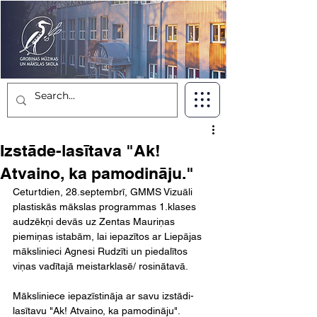
Izstāde-lasītava "Ak!
Atvaino, ka pamodināju."
Ceturtdien, 28.septembrī, GMMS Vizuāli 
plastiskās mākslas programmas 1.klases 
audzēkņi devās uz Zentas Mauriņas 
piemiņas istabām, lai iepazītos ar Liepājas 
mākslinieci Agnesi Rudzīti un piedalītos 
viņas vadītajā meistarklasē/ rosinātavā. 
Māksliniece iepazīstināja ar savu izstādi-
lasītavu "Ak! Atvaino, ka pamodināju".